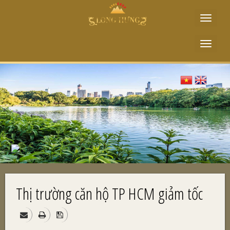
Toggle
navigat
Toggle
navigat
Thị trường căn hộ TP HCM giảm tốc