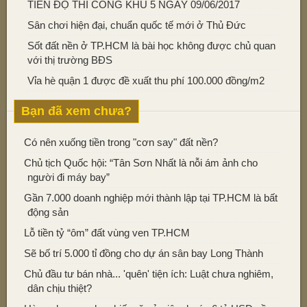
TIẾN ĐỘ THI CÔNG KHU 5 NGÀY 09/06/2017
Sân chơi hiện đại, chuẩn quốc tế mới ở Thủ Đức
Sốt đất nền ở TP.HCM là bài học không được chủ quan
với thị trường BĐS
Vỉa hè quận 1 được đề xuất thu phí 100.000 đồng/m2
Bạn đã xem chưa?
Có nên xuống tiền trong "cơn say" đất nền?
Chủ tịch Quốc hội: “Tân Sơn Nhất là nỗi ám ảnh cho
người đi máy bay”
Gần 7.000 doanh nghiệp mới thành lập tại TP.HCM là bất
động sản
Lỗ tiền tỷ “ôm” đất vùng ven TP.HCM
Sẽ bố trí 5.000 tỉ đồng cho dự án sân bay Long Thành
Chủ đầu tư bán nhà... 'quên' tiện ích: Luật chưa nghiêm,
dân chịu thiệt?