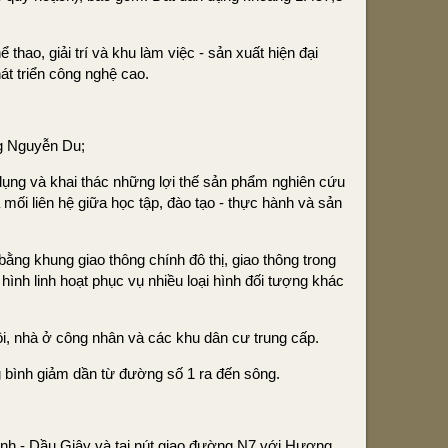
thao, giải trí và khu làm việc - sản xuất hiện đại
t triển công nghệ cao.
g Nguyễn Du;
 dụng và khai thác những lợi thế sản phẩm nghiên cứu
ối liên hệ giữa học tập, đào tạo - thực hành và sản
ng khung giao thông chính đô thị, giao thông trong
ình linh hoạt phục vụ nhiều loại hình đối tượng khác
ội, nhà ở công nhân và các khu dân cư trung cấp.
g bình giảm dần từ đường số 1 ra đến sông.
hành - Dầu Giây và tại nút giao đường N7 với Hương