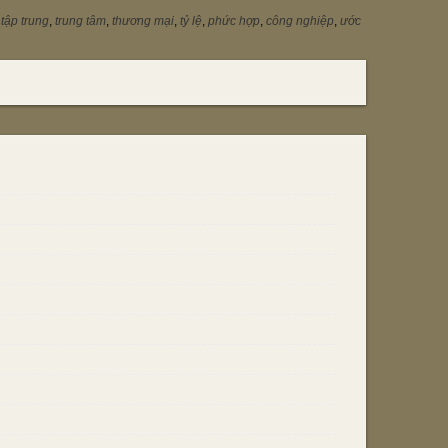
,
tập trung
,
trung tâm
,
thương mại
,
tỷ lệ
,
phức hợp
,
công nghiệp
,
ước