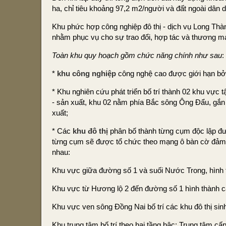
ha, chỉ tiêu khoảng 97,2 m2/người và đất ngoài dân 
Khu phức hợp công nghiệp đô thị - dịch vụ Long Thành 
nhằm phục vụ cho sự trao đổi, hợp tác và thương mạ
Toàn khu quy hoạch gồm chức năng chính như sau
:
*
khu công nghiệp
công nghệ cao được giới hạn bở
* Khu nghiên cứu phát triển bố trí thành 02 khu vực
- sản xuất, khu 02 nằm phía Bắc sông Ông Đẩu, gắn v
xuất;
* Các
khu đô thị
phân bố thành từng cụm độc lập đượ
từng cụm sẽ được tổ chức theo mạng ô bàn cờ đảm bảo
nhau:
Khu vực giữa đường số 1 và suối Nước Trong, hình th
Khu vực từ Hương lộ 2 đến đường số 1 hình thành cá
Khu vực ven sông Đồng Nai bố trí các khu đô thị sinh
Khu trung tâm bố trí theo hai tầng bậc: Trung tâm c