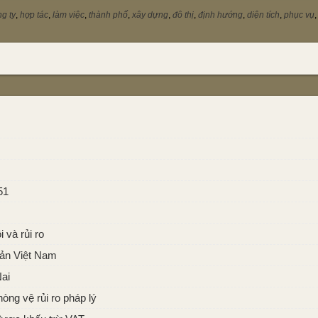
g ty
,
hợp tác
,
làm việc
,
thành phố
,
xây dựng
,
đô thị
,
định hướng
,
diện tích
,
phục vụ
51
 và rủi ro
sản Việt Nam
Nai
ng vệ rủi ro pháp lý