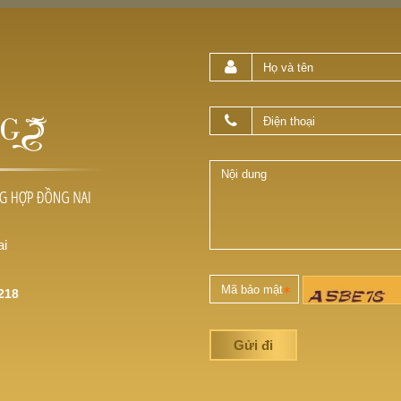
ai
218