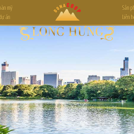
hoàn mỹ
Sản p
 dự án
Liên h