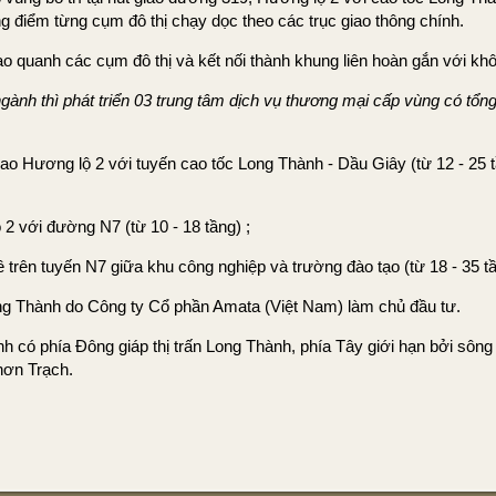
rung điểm từng cụm đô thị chạy dọc theo các trục giao thông chính.
o quanh các cụm đô thị và kết nối thành khung liên hoàn gắn với k
gành thì phát triển 03 trung tâm dịch vụ thương mại cấp vùng có tổn
ao Hương lộ 2 với tuyến cao tốc Long Thành - Dầu Giây (từ 12 - 25 
 2 với đường N7 (từ 10 - 18 tầng) ;
trên tuyến N7 giữa khu công nghiệp và trường đào tạo (từ 18 - 35 tầ
ong Thành do Công ty Cổ phần Amata (Việt Nam) làm chủ đầu tư.
nh có phía Đông giáp thị trấn Long Thành, phía Tây giới hạn bởi sô
hơn Trạch.