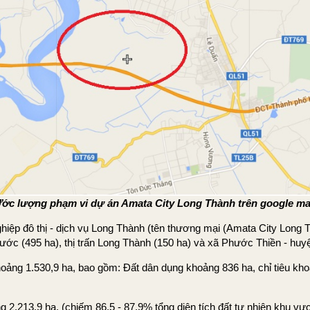
ớc lượng phạm vi dự án Amata City Long Thành trên google m
ệp đô thị - dịch vụ Long Thành (tên thương mại (Amata City Long Th
Phước (495 ha), thị trấn Long Thành (150 ha) và xã Phước Thiền - hu
ng 1.530,9 ha, bao gồm: Đất dân dụng khoảng 836 ha, chỉ tiêu kho
ảng 2.213,9 ha, (chiếm 86,5 - 87,9% tổng diện tích đất tự nhiên khu 