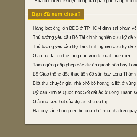
Hoá đơn trên 10 triệu đồng trả qua ngân hàng mới
Bạn đã xem chưa?
Hàng loạt ông lớn BĐS ở TP.HCM dính sai phạm về 
Thủ tướng yêu cầu Bộ Tài chính nghiên cứu kỹ đề x
Thủ tướng yêu cầu Bộ Tài chính nghiên cứu kỹ đề x
Giá nhà đất có thể tăng cao với đề xuất thuế mới
Tạm ngừng cấp phép các dự án quanh sân bay Lon
Bộ Giao thông đốc thúc tiến độ sân bay Long Thành
Biệt thự chuyên gia, nhà phố bỏ hoang la liệt ở vùn
Uỷ ban kinh tế Quốc hội: Sốt đất ảo ở Long Thành sẽ
Giải mã sức hút của dự án khu đô thị
Hai quy tắc không nên bỏ qua khi 'mua nhà trên giấy