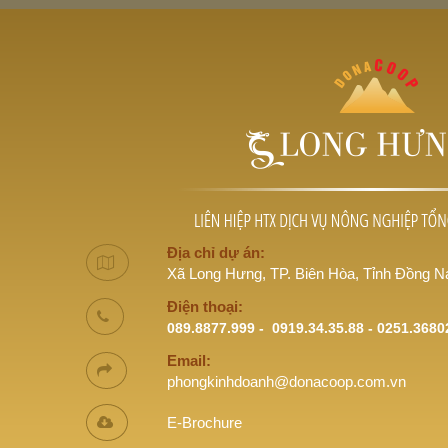
Địa chỉ dự án:
Xã Long Hưng, TP. Biên Hòa, Tỉnh Đồng N
Điện thoại:
089.8877.999 - 0919.34.35.88 - 0251.3680
Email:
phongkinhdoanh@donacoop.com.vn
E-Brochure