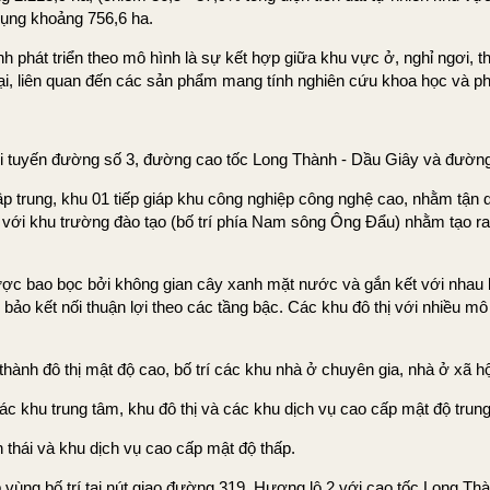
dụng khoảng 756,6 ha.
phát triển theo mô hình là sự kết hợp giữa khu vực ở, nghỉ ngơi, thể 
i, liên quan đến các sản phẩm mang tính nghiên cứu khoa học và phá
i tuyến đường số 3, đường cao tốc Long Thành - Dầu Giây và đườn
 tập trung, khu 01 tiếp giáp khu công nghiệp công nghệ cao, nhằm tận
ới khu trường đào tạo (bố trí phía Nam sông Ông Đẩu) nhằm tạo ra m
c bao bọc bởi không gian cây xanh mặt nước và gắn kết với nhau bằ
 kết nối thuận lợi theo các tầng bậc. Các khu đô thị với nhiều mô h
ành đô thị mật độ cao, bố trí các khu nhà ở chuyên gia, nhà ở xã h
c khu trung tâm, khu đô thị và các khu dịch vụ cao cấp mật độ trun
 thái và khu dịch vụ cao cấp mật độ thấp.
ấp vùng bố trí tại nút giao đường 319, Hương lộ 2 với cao tốc Long T