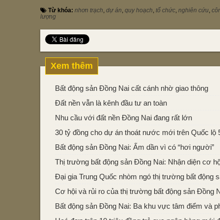
Từ khóa:
nhơn trạch
,
dự án
,
quy hoạch
,
tổ chức
,
nghiên cứu
,
côn
lượng
Xem thêm
Bất động sản Đồng Nai cất cánh nhờ giao thông
Đất nền vẫn là kênh đầu tư an toàn
Nhu cầu với đất nền Đồng Nai đang rất lớn
30 tỷ đồng cho dự án thoát nước mới trên Quốc lộ 
Bất động sản Đồng Nai: Ấm dần vì có “hơi người”
Thị trường bất động sản Đồng Nai: Nhận diện cơ hội
Đại gia Trung Quốc nhòm ngó thị trường bất động 
Cơ hội và rủi ro của thị trường bất động sản Đồng 
Bất động sản Đồng Nai: Ba khu vực tâm điểm và phò