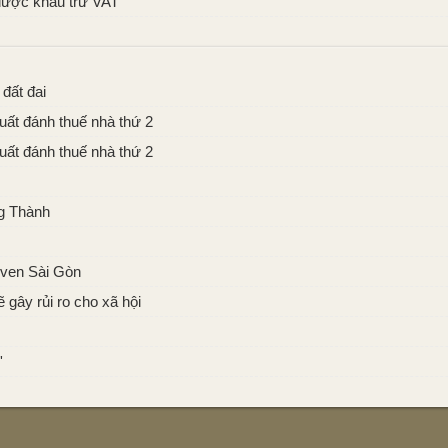
 được khấu trừ VAT
đất đai
uất đánh thuế nhà thứ 2
uất đánh thuế nhà thứ 2
g Thành
g ven Sài Gòn
 gây rủi ro cho xã hội
'