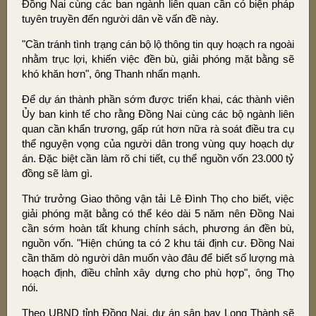
Đồng Nai cùng các ban ngành liên quan cần có biện pháp
tuyên truyền đến người dân về vấn đề này.
"Cần tránh tình trạng cán bộ lộ thông tin quy hoạch ra ngoài
nhằm trục lợi, khiến việc đền bù, giải phóng mặt bằng sẽ
khó khăn hơn", ông Thanh nhấn mạnh.
Để dự án thành phần sớm được triển khai, các thành viên
Ủy ban kinh tế cho rằng Đồng Nai cùng các bộ ngành liên
quan cần khẩn trương, gấp rút hơn nữa rà soát điều tra cụ
thể nguyện vọng của người dân trong vùng quy hoạch dự
án. Đặc biệt cần làm rõ chi tiết, cụ thể nguồn vốn 23.000 tỷ
đồng sẽ làm gì.
Thứ trưởng Giao thông vận tải Lê Đình Thọ cho biết, việc
giải phóng mặt bằng có thể kéo dài 5 năm nên Đồng Nai
cần sớm hoàn tất khung chính sách, phương án đền bù,
nguồn vốn. "Hiện chúng ta có 2 khu tái định cư. Đồng Nai
cần thăm dò người dân muốn vào đâu để biết số lượng mà
hoạch định, điều chỉnh xây dựng cho phù hợp", ông Thọ
nói.
Theo UBND tỉnh Đồng Nai, dự án sân bay Long Thành sẽ