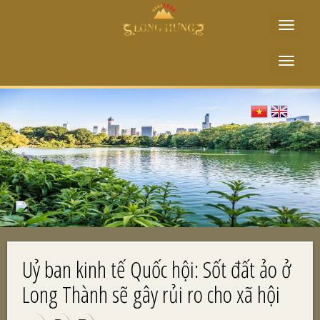
Toggle
navigat
Toggle
navigat
Uỷ ban kinh tế Quốc hội: Sốt đất ảo ở
Long Thành sẽ gây rủi ro cho xã hội