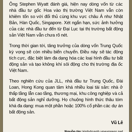
Ông Stephen Wyatt đánh giá, hiện nay dòng vốn từ các
nhà đầu tư gốc Hoa vào thị trường Việt Nam vẫn còn
khiêm tốn so với đối thủ cùng khu vực châu Á như Nhật
Bản, Hàn Quốc, Singapore. Xét ngắn hạn, sức ảnh hưởng
của các nhà đầu tư đến từ Đại Lục tại thị trường bất động
sản Việt Nam vẫn chưa rõ nét.
Trong thời gian tới, tăng trưởng của dòng vốn Trung Quốc
kỳ vọng sẽ còn nhiều biến chuyển. Điều này sẽ tác động
tích cực, đặc biệt làm đa dạng hóa các loại hình đầu tư bất
động sản và tạo không khí sôi động cho thị trường địa ốc
Việt Nam.
Theo nghiên cứu của JLL, nhà đầu tư Trung Quốc, Đài
Loan, Hong Kong quan tâm khá nhiều loại tài sản: nhà ở
thấp tầng lẫn cao tầng, thương mại, khu công nghiệp và cả
bất động sản nghỉ dưỡng. Họ chuộng hình thức thâu tóm
khá đa dạng: mua một phần hoặc 100% cổ phần các dự án
bất động sản.
Vũ Lê
Nguồn tin:
kinhdoanh.vnexpress.net