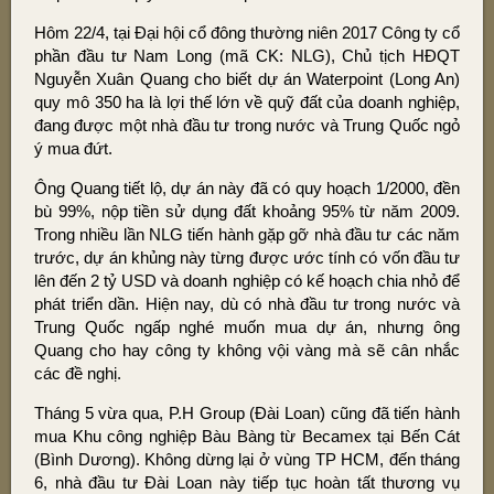
Hôm 22/4, tại Đại hội cổ đông thường niên 2017 Công ty cổ
phần đầu tư Nam Long (mã CK: NLG), Chủ tịch HĐQT
Nguyễn Xuân Quang cho biết dự án Waterpoint (Long An)
quy mô 350 ha là lợi thế lớn về quỹ đất của doanh nghiệp,
đang được một nhà đầu tư trong nước và Trung Quốc ngỏ
ý mua đứt.
Ông Quang tiết lộ, dự án này đã có quy hoạch 1/2000, đền
bù 99%, nộp tiền sử dụng đất khoảng 95% từ năm 2009.
Trong nhiều lần NLG tiến hành gặp gỡ nhà đầu tư các năm
trước, dự án khủng này từng được ước tính có vốn đầu tư
lên đến 2 tỷ USD và doanh nghiệp có kế hoạch chia nhỏ để
phát triển dần. Hiện nay, dù có nhà đầu tư trong nước và
Trung Quốc ngấp nghé muốn mua dự án, nhưng ông
Quang cho hay công ty không vội vàng mà sẽ cân nhắc
các đề nghị.
Tháng 5 vừa qua, P.H Group (Đài Loan) cũng đã tiến hành
mua Khu công nghiệp Bàu Bàng từ Becamex tại Bến Cát
(Bình Dương). Không dừng lại ở vùng TP HCM, đến tháng
6, nhà đầu tư Đài Loan này tiếp tục hoàn tất thương vụ