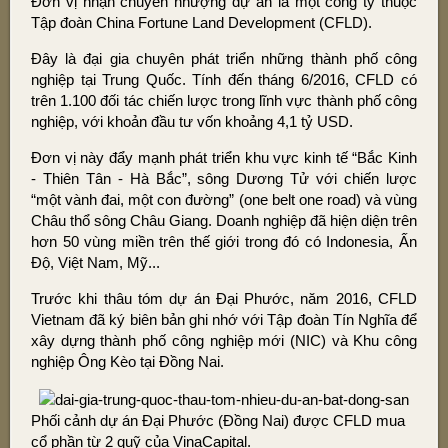
Đơn vị nhận chuyển nhượng dự án là một công ty thuộc
Tập đoàn China Fortune Land Development (CFLD).
Đây là đại gia chuyên phát triển những thành phố công
nghiệp tại Trung Quốc. Tính đến tháng 6/2016, CFLD có
trên 1.100 đối tác chiến lược trong lĩnh vực thành phố công
nghiệp, với khoản đầu tư vốn khoảng 4,1 tỷ USD.
Đơn vị này đẩy mạnh phát triển khu vực kinh tế “Bắc Kinh
- Thiên Tân - Hà Bắc”, sông Dương Tử với chiến lược
“một vành đai, một con đường” (one belt one road) và vùng
Châu thổ sông Châu Giang. Doanh nghiệp đã hiện diện trên
hơn 50 vùng miền trên thế giới trong đó có Indonesia, Ấn
Độ, Việt Nam, Mỹ...
Trước khi thâu tóm dự án Đại Phước, năm 2016, CFLD
Vietnam đã ký biên bản ghi nhớ với Tập đoàn Tín Nghĩa để
xây dựng thành phố công nghiệp mới (NIC) và Khu công
nghiệp Ông Kèo tại Đồng Nai.
Phối cảnh dự án Đại Phước (Đồng Nai) được CFLD mua
cổ phần từ 2 quỹ của VinaCapital.