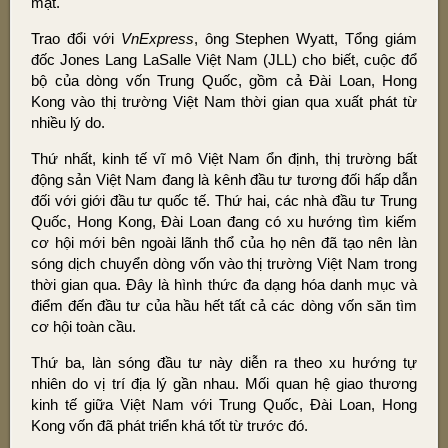
mật.
Trao đổi với
VnExpress
, ông Stephen Wyatt, Tổng giám
đốc Jones Lang LaSalle Việt Nam (JLL) cho biết, cuộc đổ
bộ của dòng vốn Trung Quốc,
gồm cả Đài Loan, Hong
Kong vào thị trường Việt Nam thời gian qua xuất phát từ
nhiều lý do.
Thứ nhất, kinh tế vĩ mô Việt Nam ổn định, thị trường bất
động sản Việt Nam đang là kênh đầu tư tương đối hấp dẫn
đối với giới đầu tư quốc tế. Thứ hai, các nhà đầu tư Trung
Quốc, Hong Kong, Đài Loan đang có xu hướng tìm kiếm
cơ hội mới bên ngoài lãnh thổ của họ nên đã tạo nên làn
sóng dịch chuyển dòng vốn vào thị trường Việt Nam trong
thời gian qua. Đây là hình thức đa dạng hóa danh mục và
điểm đến đầu tư của hầu hết tất cả các dòng vốn săn tìm
cơ hội toàn cầu.
Thứ ba, làn sóng đầu tư này diễn ra theo xu hướng tự
nhiên do vị trí địa lý gần nhau. Mối quan hệ giao thương
kinh tế giữa Việt Nam với Trung Quốc, Đài Loan, Hong
Kong vốn đã phát triển khá tốt từ trước đó.