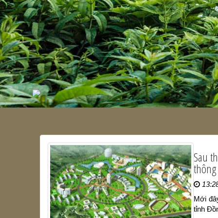
Sau t
thông
13:2
Mới đây
tỉnh Đồ