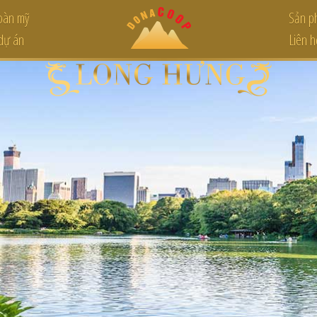
hoàn mỹ
Sản p
 dự án
Liên h