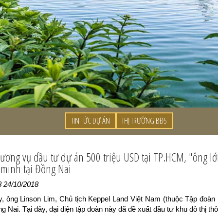
TIN TỨC DỰ ÁN
THỊ TRƯỜNG BĐS
hương vụ đầu tư dự án 500 triệu USD tại TP.HCM, "ông l
 minh tại Đồng Nai
8 24/10/2018
, ông Linson Lim, Chủ tịch Keppel Land Việt Nam (thuộc Tập đoàn K
ng Nai. Tại đây, đại diện tập đoàn này đã đề xuất đầu tư khu đô thị thô