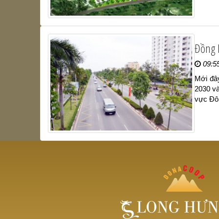
Đồng 
09:5
Mới đâ
2030 và
vực Đô