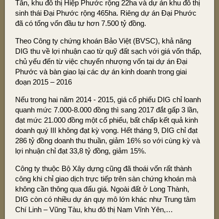
Tân, khu đô thị Hiệp Phước rộng 22ha và dự án khu đô thị
sinh thái Đại Phước rộng 465ha. Riêng dự án Đại Phước
đã có tổng vốn đầu tư hơn 7.500 tỷ đồng.
Theo Công ty chứng khoán Bảo Việt (BVSC), khả năng
DIG thu về lợi nhuận cao từ quỹ đất sạch với giá vốn thấp,
chủ yếu đến từ việc chuyển nhượng vốn tại dự án Đại
Phước và bàn giao lại các dự án kinh doanh trong giai
đoạn 2015 – 2016
Nếu trong hai năm 2014 - 2015, giá cổ phiếu DIG chỉ loanh
quanh mức 7.000-8.000 đồng thì sang 2017 đắt gấp 3 lần,
đạt mức 21.000 đồng một cổ phiếu, bất chấp kết quả kinh
doanh quý III không đạt kỳ vọng. Hết tháng 9, DIG chỉ đạt
286 tỷ đồng doanh thu thuần, giảm 16% so với cùng kỳ và
lợi nhuận chỉ đạt 33,8 tỷ đồng, giảm 15%.
Công ty thuộc Bộ Xây dựng cũng đã thoái vốn rất thành
công khi chỉ giao dịch trực tiếp trên sàn chứng khoán mà
không cần thông qua đấu giá. Ngoài đất ở Long Thành,
DIG còn có nhiều dự án quy mô lớn khác như Trung tâm
Chí Linh – Vũng Tàu, khu đô thị Nam Vĩnh Yên,…