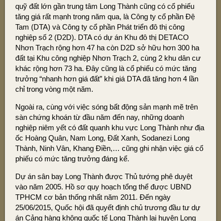
quỹ đất lớn gần trung tâm Long Thành cũng có cổ phiếu
tăng giá rất mạnh trong năm qua, là Công ty cổ phần Đệ
Tam (DTA) và Công ty cổ phần Phát triển đô thị công
nghiệp số 2 (D2D). DTA có dự án Khu đô thị DETACO
Nhơn Trạch rộng hơn 47 ha còn D2D sở hữu hơn 300 ha
đất tại Khu công nghiệp Nhơn Trạch 2, cùng 2 khu dân cư
khác rộng hơn 73 ha. Đây cũng là cổ phiếu có mức tăng
trưởng “nhanh hơn giá đất” khi giá DTA đã tăng hơn 4 lần
chỉ trong vòng một năm.
Ngoài ra, cùng với việc sóng bất động sản mạnh mẽ trên
sàn chứng khoán từ đầu năm đến nay, những doanh
nghiệp niêm yết có đất quanh khu vực Long Thành như địa
ốc Hoàng Quân, Nam Long, Đất Xanh, Sodanezi Long
Thành, Ninh Vân, Khang Điền,… cũng ghi nhận việc giá cổ
phiếu có mức tăng trưởng đáng kể.
Dự án sân bay Long Thành được Thủ tướng phê duyệt
vào năm 2005. Hồ sơ quy hoạch tổng thể được UBND
TPHCM cơ bản thống nhất năm 2011. Đến ngày
25/06/2015, Quốc hội đã quyết định chủ trương đầu tư dự
án Cảng hàng không quốc tế Long Thành lại huyện Long