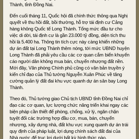
Thành, tỉnh Đồng Nai.
Đến cuối tháng 11, Quốc hội đã chính thức thông qua Nghị
quyết về thu hồi đất, bồi thường, hỗ trợ tái định cư Cảng
hàng không Quốc tế Long Thành. Tổng mức đầu tư cho
việc di dời, tái định cư là gần 23.000 tỷ đồng, diện tích thu
hồi là 5.400 ha. Thông tin tích cực này càng khiến những
dự án đất tại Long Thành thêm nóng, tới mức UBND huyện
Long Thành đã phải yêu cầu các cơ quan cắm biển khuyến
cáo người dân không mua bán, chuyển nhượng đất nền.
Mới đây, Văn phòng Chính phủ cũng có văn bản truyền ý
kiến chỉ đạo của Thủ tướng Nguyễn Xuân Phúc về tăng
cường quản lý đất đai khu vực quanh dự án sân bay Long
Thành.
Theo đó, Thủ tướng giao Chủ tịch UBND tỉnh Đồng Nai chỉ
đạo các cơ quan, lực lượng chức năng triển khai ngay các
biện pháp cần thiết để phòng, chống, xử lý, ngăn chặn
tuyệt đối các trường hợp đầu cơ, mua, bán, chuyển
nhượng, xây dựng nhà, đất khu vực xung quanh dự án trái
quy định của pháp luật, lợi dụng chính sách đất đai của
Nhà nước để trục lợi dưới bất kỳ hình thức nào.